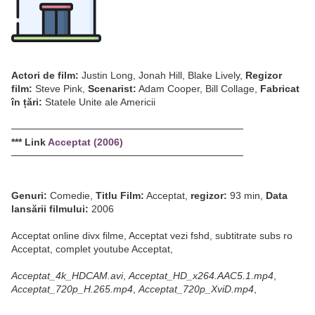
Actori de film:
Justin Long, Jonah Hill, Blake Lively,
Regizor
film:
Steve Pink,
Scenarist:
Adam Cooper, Bill Collage,
Fabricat
în țări:
Statele Unite ale Americii
─────────────────────────────────
*** Link
Acceptat (2006)
─────────────────────────────────
Genuri:
Comedie,
Titlu Film:
Acceptat,
regizor:
93 min,
Data
lansării filmului:
2006
Acceptat online divx filme, Acceptat vezi fshd, subtitrate subs ro
Acceptat, complet youtube Acceptat,
Acceptat_4k_HDCAM.avi
,
Acceptat_HD_x264.AAC5.1.mp4
,
Acceptat_720p_H.265.mp4
,
Acceptat_720p_XviD.mp4
,