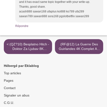
and it has exact same topic together with your write-up.
Thanks, good share.
acash888 sawan168 ufaplus ko888 ko789 ufa289
sawan789 sawan888 sora168 pgslotbetflix sawan289
Répondre
< (QZ?10) Besplatno Hitch -
(RF@12) La Guerre Des
Doktor Za Ljubav 8K
Guirlandes 4K Complet Avi
Gledanje Avi
Sans Compte >
Hébergé par Eklablog
Top articles
Pages
Contact
Signaler un abus
C.G.U.