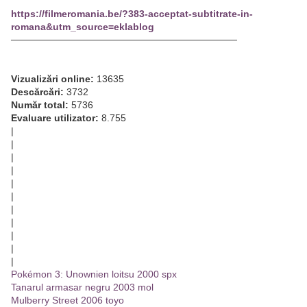
https://filmeromania.be/?383-acceptat-subtitrate-in-
romana&utm_source=eklablog
─────────────────────────────────
Vizualizări online:
13635
Descărcări:
3732
Număr total:
5736
Evaluare utilizator:
8.755
|
|
|
|
|
|
|
|
|
|
|
Pokémon 3: Unownien loitsu 2000 spx
Tanarul armasar negru 2003 mol
Mulberry Street 2006 toyo