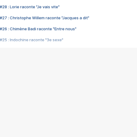
28 : Lorie raconte "Je vais vite"
#27 : Christophe Willem raconte "Jacques a dit"
#26 : Chimène Badi raconte "Entre nous"
#25 : Indochine raconte "3e sexe"
#24 : Zaho raconte "C'est chelou"
#23 : Patrick Bruel raconte "Au café des délices"
#22 : Kyo raconte "Le chemin"
#21 : Nolwenn Leroy raconte "Cassé"
#20 : Patrick Hernandez raconte "Born to be alive"
#19 : Lorie raconte "Près de moi"
#18 : Michael Jones raconte "A nos actes manqués" (avec Jean-Jacque
#17 : Khaled raconte "Aïcha"