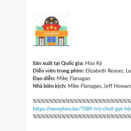
Sản xuất tại Quốc gia:
Hoa Kỳ
Diễn viên trong phim:
Elizabeth Reaser, Lu
Đạo diễn:
Mike Flanagan
Nhà biên kịch:
Mike Flanagan, Jeff Howar
%%%%%%%%%%%%%%%%%%%%%%%%
https://xemphim.be/?589-trò-chơi-gọi-h
%%%%%%%%%%%%%%%%%%%%%%%%