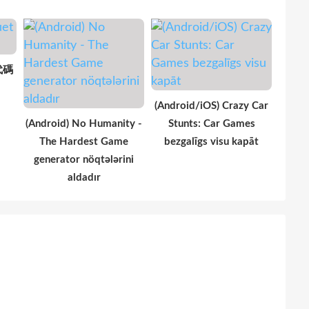
 代碼
(Android/iOS) Crazy Car
(Android) No Humanity -
Stunts: Car Games
The Hardest Game
bezgalīgs visu kapāt
generator nöqtələrini
aldadır