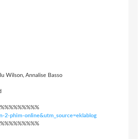
lu Wilson, Annalise Basso
d
%%%%%%%%%
ồn-2-phim-online&utm_source=eklablog
%%%%%%%%%