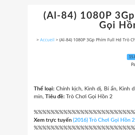
(Al-84) 1080P 3Gp
Gọi Hồ
>
Accueil
>
(Al-84) 1080P 3Gp Phím Full Hd Trò C
15.
P
Thể loại:
Chính kịch, Kinh dị, Bí ẩn, Kinh d
min,
Tiêu đề:
Trò Chơi Gọi Hồn 2
%%%%%%%%%%%%%%%%%%%%%%%%
Xem trực tuyến
(2016) Trò Chơi Gọi Hồn 2
%%%%%%%%%%%%%%%%%%%%%%%%