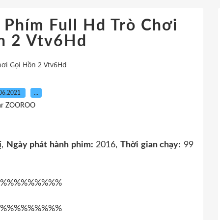
 Phím Full Hd Trò Chơi
n 2 Vtv6Hd
hơi Gọi Hồn 2 Vtv6Hd
06.2021
…
ar ZOOROO
ị,
Ngày phát hành phim:
2016,
Thời gian chạy:
99
%%%%%%%%%
%%%%%%%%%