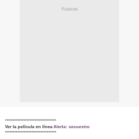
Publicité
*********************************
Ver la película en línea
Alerta: secuestro
*********************************