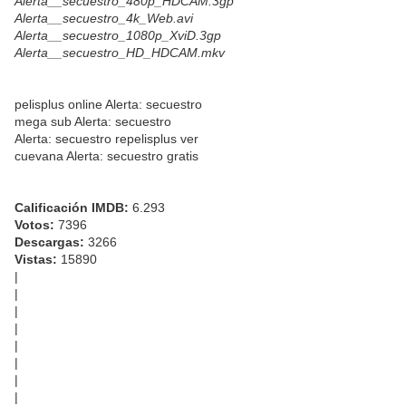
Alerta__secuestro_480p_HDCAM.3gp
Alerta__secuestro_4k_Web.avi
Alerta__secuestro_1080p_XviD.3gp
Alerta__secuestro_HD_HDCAM.mkv
pelisplus online Alerta: secuestro
mega sub Alerta: secuestro
Alerta: secuestro repelisplus ver
cuevana Alerta: secuestro gratis
Calificación IMDB:
6.293
Votos:
7396
Descargas:
3266
Vistas:
15890
|
|
|
|
|
|
|
|