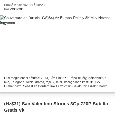
Publié le 10/09/2021 à 08:23
Par
ZOOROO
Film megjelenési dátuma: 2013, Cím film: Az Európa-rejtély, Időtartam: 97
min, Kategória: Akció, dráma, rejtély, sci-fi Országokban készült: USA
Filmrendező: Sebastián Cordero Írók Film: Philip Gelatt Színészek: Sharlto
Copley, Michael Nyqvist, Christian...
(Hz$31) San Valentino Stories 3Gp 720P Sub Ita
Gratis Vk