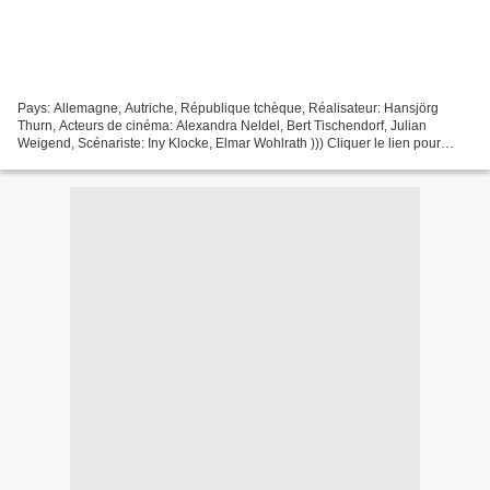
Pays: Allemagne, Autriche, République tchèque, Réalisateur: Hansjörg
Thurn, Acteurs de cinéma: Alexandra Neldel, Bert Tischendorf, Julian
Weigend, Scénariste: Iny Klocke, Elmar Wohlrath ))) Cliquer le lien pour
regarder ))) La châtelaine (2012) ^^^^^^^^^^^^^^^^^^^^^^^^^^^^^^^^^...