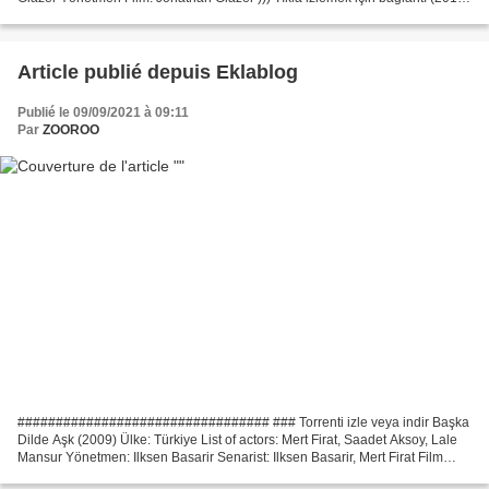
Derinin Altında #################################...
Article publié depuis Eklablog
Publié le 09/09/2021 à 09:11
Par
ZOOROO
################################# ### Torrenti izle veya indir Başka
Dilde Aşk (2009) Ülke: Türkiye List of actors: Mert Firat, Saadet Aksoy, Lale
Mansur Yönetmen: Ilksen Basarir Senarist: Ilksen Basarir, Mert Firat Film
türleri: Dram, Çalışma Süresi:...