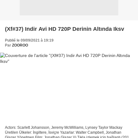
(Xf#37) Indir Avi HD 720P Derinin Altında Iksv
Publié le 09/09/2021 à 19:19
Par
ZOOROO
Actors: Scarlett Johansson, Jeremy McWilliams, Lynsey Taylor Mackay
Üretilen Ülkeler: İngiltere, İsviçre Yazarlar: Walter Campbell, Jonathan
Glazer Yönetmen Film: Jonathan Glazer ))) Tıkla izlemek için bağlantı (2013)