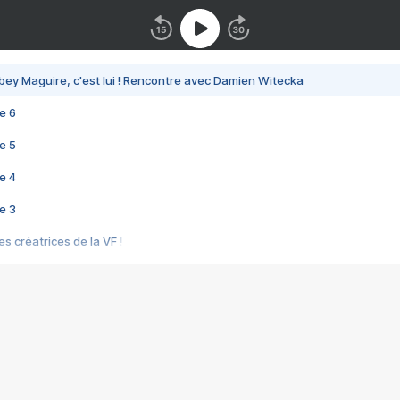
bey Maguire, c'est lui ! Rencontre avec Damien Witecka
e 6
e 5
e 4
e 3
s créatrices de la VF !
e 2
e 1
e Mektoub My Love arrive enfin ! Rencontre avec Shaïn Boumedine et Sal
i : après Toni en famille