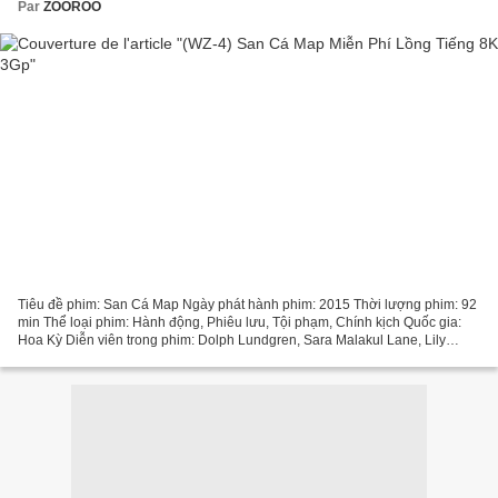
Par
ZOOROO
Tiêu đề phim: San Cá Map Ngày phát hành phim: 2015 Thời lượng phim: 92
min Thể loại phim: Hành động, Phiêu lưu, Tội phạm, Chính kịch Quốc gia:
Hoa Kỳ Diễn viên trong phim: Dolph Lundgren, Sara Malakul Lane, Lily
Brooks O'Briant Đạo diễn phim: Jerry Dugan...