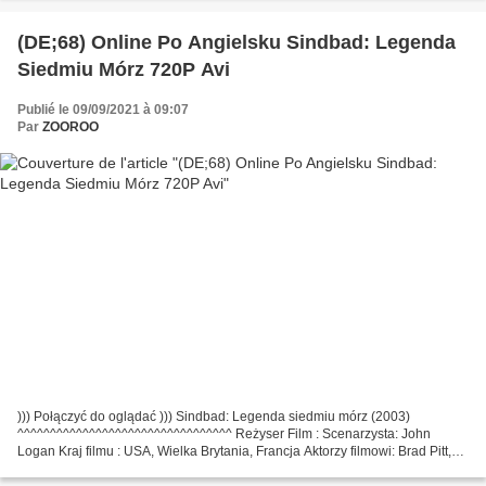
(DE;68) Online Po Angielsku Sindbad: Legenda
Siedmiu Mórz 720P Avi
Publié le 09/09/2021 à 09:07
Par
ZOOROO
))) Połączyć do oglądać ))) Sindbad: Legenda siedmiu mórz (2003)
^^^^^^^^^^^^^^^^^^^^^^^^^^^^^^^^^ Reżyser Film : Scenarzysta: John
Logan Kraj filmu : USA, Wielka Brytania, Francja Aktorzy filmowi: Brad Pitt,
Catherine Zeta-Jones, Joseph Fiennes Kategoria:...