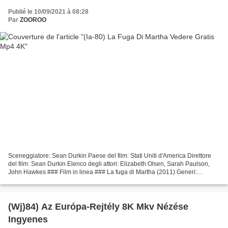
Publié le 10/09/2021 à 08:28
Par
ZOOROO
Sceneggiatore: Sean Durkin Paese del film: Stati Uniti d'America Direttore
del film: Sean Durkin Elenco degli attori: Elizabeth Olsen, Sarah Paulson,
John Hawkes ### Film in linea ### La fuga di Martha (2011) Generi:
Dramma, Mistero, Thriller Anno: 2011...
(Wj)84) Az Európa-Rejtély 8K Mkv Nézése
Ingyenes