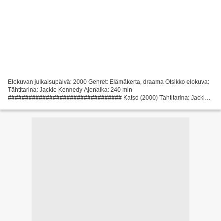
Elokuvan julkaisupäivä: 2000 Genret: Elämäkerta, draama Otsikko elokuva:
Tähtitarina: Jackie Kennedy Ajonaika: 240 min
################################# Katso (2000) Tähtitarina: Jackie
Kennedy ################################# Elokuvan maa: USA
Luettelo...