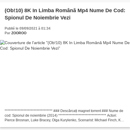
(Ob!10) 8K In Limba Română Mp4 Nume De Cod:
Spionul De Noiembrie Vezi
Publié le 09/09/2021 à 01:34
Par
ZOOROO
********************************* ### Descărcați magnet torrent ### Nume de
cod: Spionul de noiembrie (2014) ********************************* Actori:
Pierce Brosnan, Luke Bracey, Olga Kurylenko, Scenarist: Michael Finch, Karl
Gajdusek, Țara: SUA, Marea...