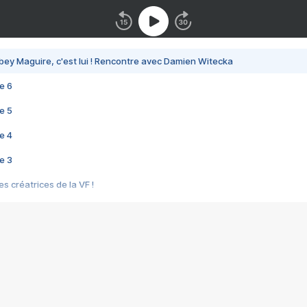
bey Maguire, c'est lui ! Rencontre avec Damien Witecka
e 6
e 5
e 4
e 3
s créatrices de la VF !
e 2
e 1
e Mektoub My Love arrive enfin ! Rencontre avec Shaïn Boumedine et Sal
i : après Toni en famille