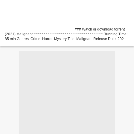
~~~~~~~~~~~~~~~~~~~~~~~~~~~~~~~~~ ### Watch or download torrent
(2021) Malignant ~~~~~~~~~~~~~~~~~~~~~~~~~~~~~~~~~ Running Time:
85 min Genres: Crime, Horror, Mystery Title: Malignant Release Date: 2021
Movie actors: Annabelle Wallis, Maddie Hasson, George...