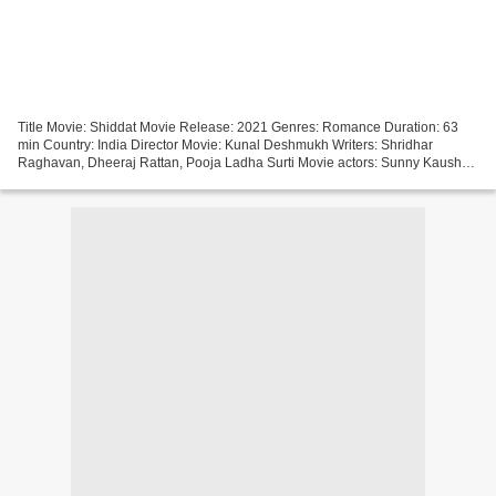
Title Movie: Shiddat Movie Release: 2021 Genres: Romance Duration: 63
min Country: India Director Movie: Kunal Deshmukh Writers: Shridhar
Raghavan, Dheeraj Rattan, Pooja Ladha Surti Movie actors: Sunny Kaushal,
Radhika Madan, Mohit Raina ^^^^^^^^^^^^^^^^^^^^^^^^^^^^^^^^^...