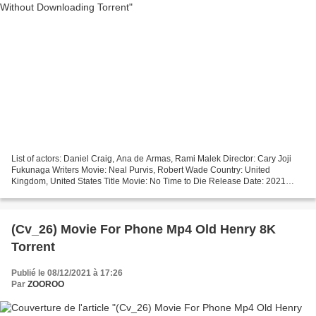
List of actors: Daniel Craig, Ana de Armas, Rami Malek Director: Cary Joji
Fukunaga Writers Movie: Neal Purvis, Robert Wade Country: United
Kingdom, United States Title Movie: No Time to Die Release Date: 2021
Duration: 67 min Category: Action, Adventure,...
(Cv_26) Movie For Phone Mp4 Old Henry 8K
Torrent
Publié le 08/12/2021 à 17:26
Par
ZOOROO