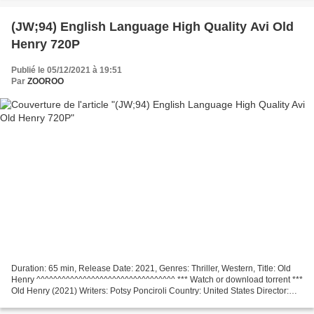
to watch movie !!! Venom: Let There...
(JW;94) English Language High Quality Avi Old
Henry 720P
Publié le 05/12/2021 à 19:51
Par
ZOOROO
Duration: 65 min, Release Date: 2021, Genres: Thriller, Western, Title: Old
Henry ^^^^^^^^^^^^^^^^^^^^^^^^^^^^^^^^^ *** Watch or download torrent ***
Old Henry (2021) Writers: Potsy Ponciroli Country: United States Director:
Potsy Ponciroli List of actors:...