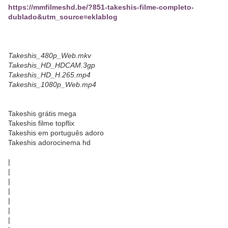
https://mmfilmeshd.be/?851-takeshis-filme-completo-
dublado&utm_source=eklablog
Takeshis_480p_Web.mkv
Takeshis_HD_HDCAM.3gp
Takeshis_HD_H.265.mp4
Takeshis_1080p_Web.mp4
Takeshis grátis mega
Takeshis filme topflix
Takeshis em português adoro
Takeshis adorocinema hd
|
|
|
|
|
|
|