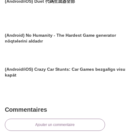
(Android/iOS) Duet 代碼生成器全部
(Android) No Humanity - The Hardest Game generator
nöqtələrini aldadır
(Android/iOS) Crazy Car Stunts: Car Games bezgalīgs visu
kapāt
Commentaires
Ajouter un commentaire