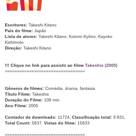
Escritores:
Takeshi Kitano
País do filme:
Japão
Lista de atores:
Takeshi Kitano, Kotomi Kyôno, Kayoko
Kishimoto
Direção:
Takeshi Kitano
!!! Clique no link para assistir ao filme
Takeshis (2005)
=================================
Gêneros de filmes:
Comédia, drama, fantasia
Título Filme:
Takeshis
Duração do Filme:
108 min
Ano Filme:
2005
Contador de downloads:
11724,
Classificação total:
9.831,
Total Count:
5837,
Vistas do filme:
15833
=================================