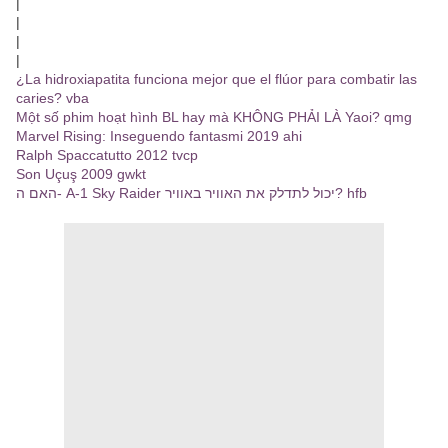
|
|
|
|
¿La hidroxiapatita funciona mejor que el flúor para combatir las
caries? vba
Một số phim hoạt hình BL hay mà KHÔNG PHẢI LÀ Yaoi? qmg
Marvel Rising: Inseguendo fantasmi 2019 ahi
Ralph Spaccatutto 2012 tvcp
Son Uçuş 2009 gwkt
האם ה- A-1 Sky Raider יכול לתדלק את האוויר באוויר? hfb