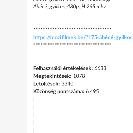
Ábécé_gyilkos_480p_H.265.mkv
*********************************
https://mozifilmek.be/?175-ábécé-gyilko
*********************************
Felhasználói értékelések:
6633
Megtekintések:
1078
Letöltések:
3340
Közönség pontszáma:
6.495
|
|
|
|
|