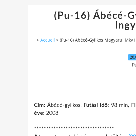
(Pu-16) Ábécé-G
Ing
>
Accueil
>
(Pu-16) Ábécé-Gyilkos Magyarul Mkv 
28.
P
Cím:
Ábécé-gyilkos,
Futási idő:
98 min,
F
éve:
2008
*********************************