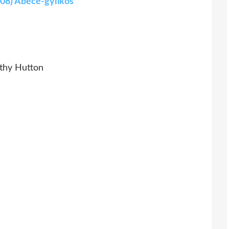
008) Ábécé-gyilkos
othy Hutton