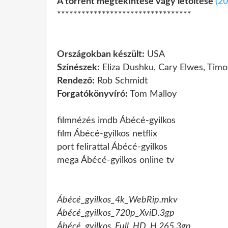
A torrent megtekintése vagy letöltése
(2
*********************************
Országokban készült:
USA
Színészek:
Eliza Dushku, Cary Elwes, Tim
Rendező:
Rob Schmidt
Forgatókönyvíró:
Tom Malloy
filmnézés imdb Ábécé-gyilkos
film Ábécé-gyilkos netflix
port felirattal Ábécé-gyilkos
mega Ábécé-gyilkos online tv
Ábécé_gyilkos_4k_WebRip.mkv
Ábécé_gyilkos_720p_XviD.3gp
Ábécé_gyilkos_Full_HD_H.265.3gp