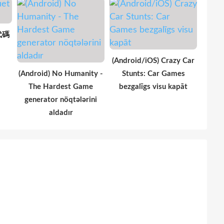
 代碼
(Android/iOS) Crazy Car
(Android) No Humanity -
Stunts: Car Games
The Hardest Game
bezgalīgs visu kapāt
generator nöqtələrini
aldadır