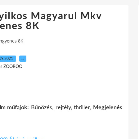
yilkos Magyarul Mkv
yenes 8K
Ingyenes 8K
09.2021
…
ar ZOOROO
ilm műfajok:
Bűnözés, rejtély, thriller,
Megjelenés