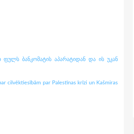
 ფულს ბანკომატის აპარატიდან და ის უკან
cilvēktiesībām par Palestīnas krīzi un Kašmiras