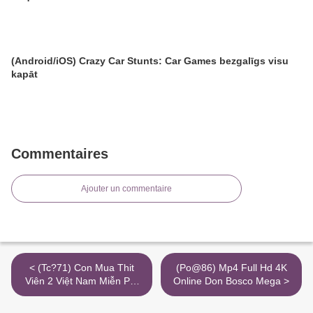
(Android/iOS) Crazy Car Stunts: Car Games bezgalīgs visu
kapāt
Commentaires
Ajouter un commentaire
< (Tc?71) Con Mua Thit
(Po@86) Mp4 Full Hd 4K
Viên 2 Việt Nam Miễn Phí
Online Don Bosco Mega >
1080P Mkv 24Hphim