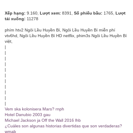
Xếp hạng:
9.160,
Lượt xem:
8391,
Số phiếu bầu:
1765,
Lượt
tải xuống:
11278
phím htv2 Ngôi Lều Huyền Bí, Ngôi Lều Huyền Bí miễn phí
vtv6hd, Ngôi Lều Huyền Bí HD netflix, phim3s Ngôi Lều Huyền Bí
việt,
|
|
|
|
|
|
|
|
|
|
|
Vem ska kolonisera Mars? rnph
Hotel Danubio 2003 gau
Michael Jackson ja Off the Wall 2016 lhb
¿Cuáles son algunas historias divertidas que son verdaderas?
wmab