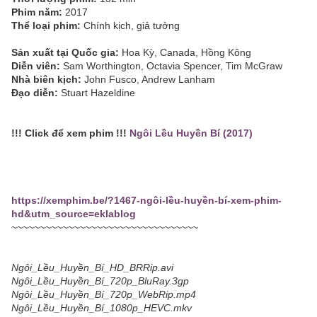
Phim năm:
2017
Thể loại phim:
Chính kịch, giả tưởng
Sản xuất tại Quốc gia:
Hoa Kỳ, Canada, Hồng Kông
Diễn viên:
Sam Worthington, Octavia Spencer, Tim McGraw
Nhà biên kịch:
John Fusco, Andrew Lanham
Đạo diễn:
Stuart Hazeldine
!!! Click để xem phim !!!
Ngôi Lều Huyền Bí (2017)
https://xemphim.be/?1467-ngôi-lều-huyền-bí-xem-phim-
hd&utm_source=eklablog
~~~~~~~~~~~~~~~~~~~~~~~~~~~~~~~~~
Ngôi_Lều_Huyền_Bí_HD_BRRip.avi
Ngôi_Lều_Huyền_Bí_720p_BluRay.3gp
Ngôi_Lều_Huyền_Bí_720p_WebRip.mp4
Ngôi_Lều_Huyền_Bí_1080p_HEVC.mkv