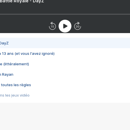
 Battle Royale - DayZ
 DayZ
 a 13 ans (et vous l'avez ignoré)
e (littéralement)
im Rayan
 toutes les règles
s les jeux vidéo
us choquant de Rockstar ? - Le scandale BULLY
e plus moche de Steam
du RÊVE tourne au CAUCHEMAR