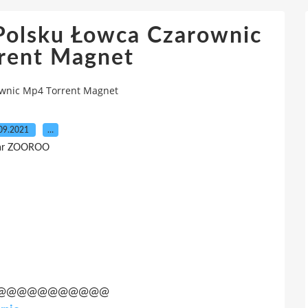
Polsku Łowca Czarownic
rent Magnet
ownic Mp4 Torrent Magnet
09.2021
…
ar ZOOROO
@@@@@@@@@@@