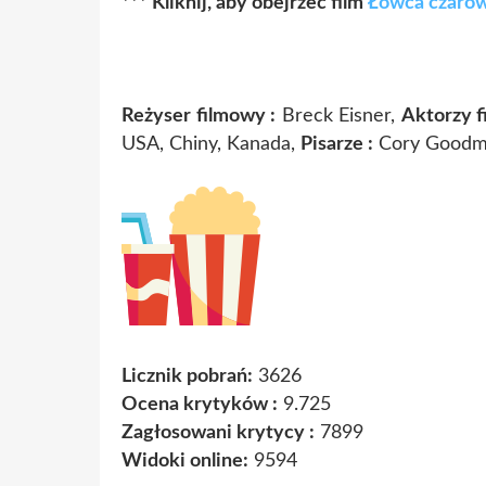
*** Kliknij, aby obejrzeć film
Łowca czaro
Reżyser filmowy :
Breck Eisner,
Aktorzy f
USA, Chiny, Kanada,
Pisarze :
Cory Goodm
Licznik pobrań:
3626
Ocena krytyków :
9.725
Zagłosowani krytycy :
7899
Widoki online:
9594