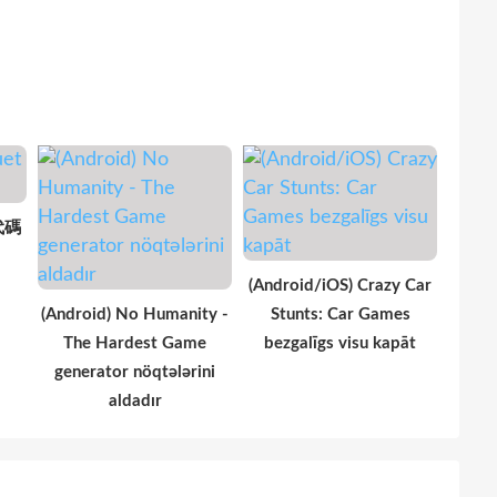
 代碼
(Android/iOS) Crazy Car
(Android) No Humanity -
Stunts: Car Games
The Hardest Game
bezgalīgs visu kapāt
generator nöqtələrini
aldadır