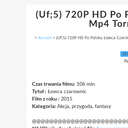
(Uf;5) 720P HD Po 
Mp4 Tor
>
Accueil
>
(Uf;5) 720P HD Po Polsku Łowca Czar
22.
P
Czas trwania filmu:
106 min
Tytuł :
Łowca czarownic
Film z roku :
2015
Kategoria:
Akcja, przygoda, fantasy
@@@@@@@@@@@@@@@@@@@@@@