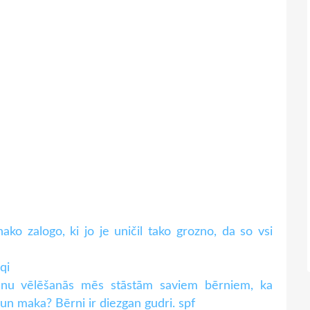
nako zalogo, ki jo je uničil tako grozno, da so vsi
מה עלי לעש? ldqi
anu vēlēšanās mēs stāstām saviem bērniem, ka
un maka? Bērni ir diezgan gudri. spf