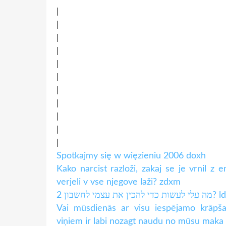
|
|
|
|
|
|
|
|
|
|
|
Spotkajmy się w więzieniu 2006 doxh
Kako narcist razloži, zakaj se je vrnil z e
verjeli v vse njegove laži? zdxm
ות כדי להכין את עצמי לחשבון 2
Vai mūsdienās ar visu iespējamo krāpš
viņiem ir labi nozagt naudu no mūsu maka 